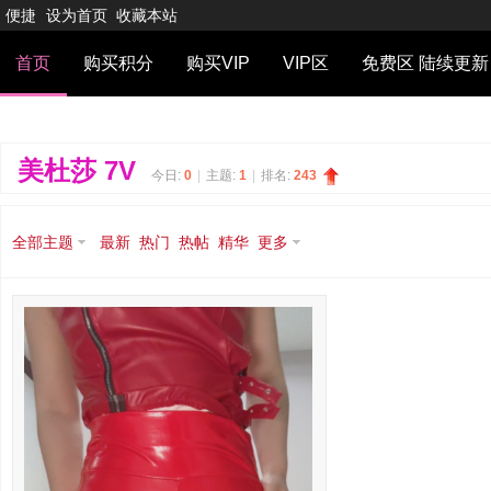
便捷
设为首页
收藏本站
首页
购买积分
购买VIP
VIP区
免费区 陆续更新
美杜莎 7V
今日:
0
|
主题:
1
|
排名:
243
全部主题
最新
热门
热帖
精华
更多