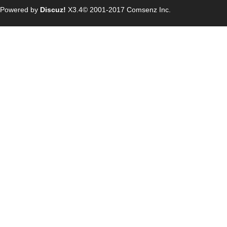
Powered by
Discuz!
X3.4
© 2001-2017
Comsenz Inc.