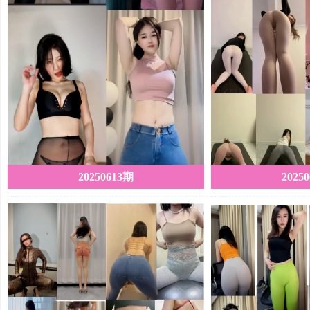
20250613期
2025