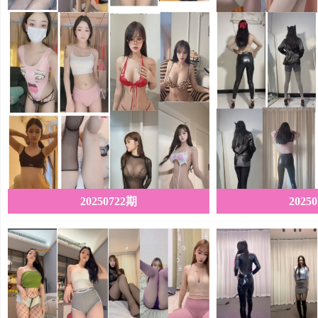
20250722期
2025