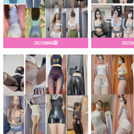
20250806期
2025