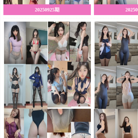
20250925期
2025