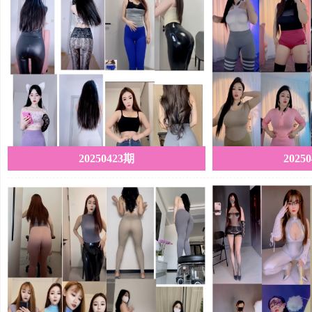
20250423期
2025