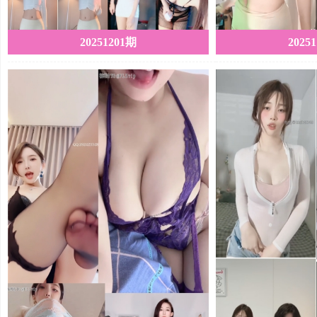
20251201期
2025