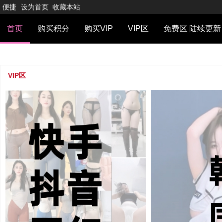
便捷
设为首页
收藏本站
首页
购买积分
购买VIP
VIP区
免费区 陆续更新
VIP区