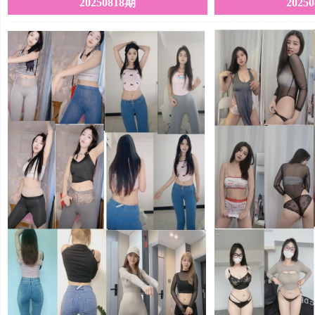
20250818期
2025